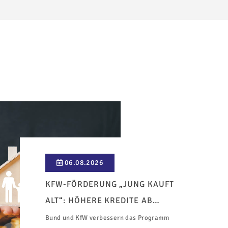
06.08.2026
KFW-FÖRDERUNG „JUNG KAUFT
ALT“: HÖHERE KREDITE AB
AUGUST 2026
Bund und KfW verbessern das Programm