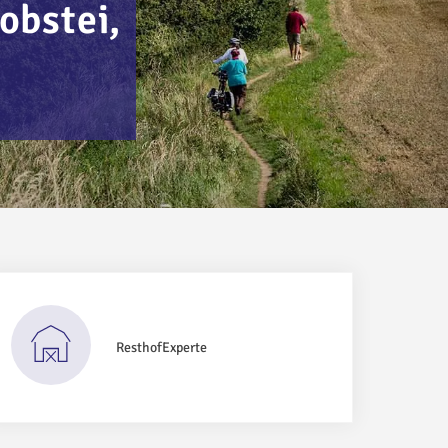
obstei,
ResthofExperte