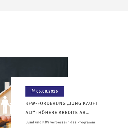
06.08.2026
KFW-FÖRDERUNG „JUNG KAUFT
ALT“: HÖHERE KREDITE AB
AUGUST 2026
Bund und KfW verbessern das Programm