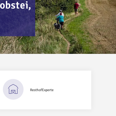
obstei,
ResthofExperte