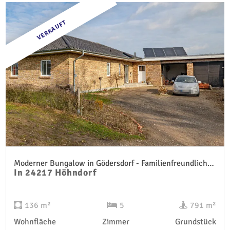
VERKAUFT
Moderner Bungalow in Gödersdorf - Familienfreundliches Wohnen auf einer Ebene
In 24217 Höhndorf
136 m²
5
791 m²
Wohnfläche
Zimmer
Grundstück