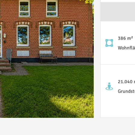
386 m²
Wohnflä
21.040 
Grundst