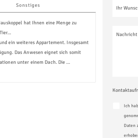
e
Sonstiges
Ihr Wuns
Hauskoppel hat Ihnen eine Menge zu 
er...

Nachricht
nd ein weiteres Appartement. Insgesamt 
gung. Das Anwesen eignet sich somit 
tionen unter einem Dach. Die 
hrend Sie im Obergeschoss schon eine 
en, können Sie sich im Erdgeschoss noch 
Kontaktauf
Ideen vorbereitet. Die ebenerdige 
rmietet. Sie verfügt über einen 
Ich ha
 einem sehr gepflegten Zustand. Das etwa 
genomm
ot ab.

Daten 
 Platz vorhanden. Neben dem großen Stall, 
erhobe