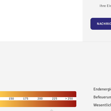
reichen können, steht Ihnen u.a. auch 
Ihre Ei
g. Vom Offenstall aus sind es nur wenige 
. Pferdefreunde werden den durch einen 
NACHRI
40m) zu schätzen wissen. Dieser befindet 
rlichen" Zustand und bedarf etwas 
einen Link zum 3-D-Rundgang:

reich virtuell zu besichtigen und 
druck von dieser Immobilie. Die 
ein Gefühl für das Anwesen zu 
Endenergi
Befeuerun
150
175
200
225
250
Wesentlic