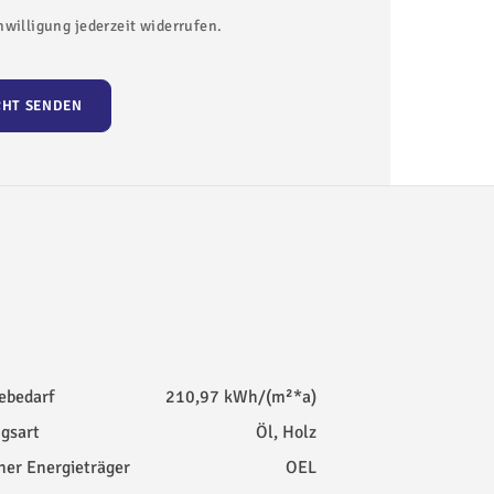
nwilligung jederzeit widerrufen.
CHT SENDEN
ebedarf
210,97 kWh/(m²*a)
gsart
Öl, Holz
her Energieträger
OEL