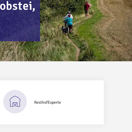
obstei,
ResthofExperte