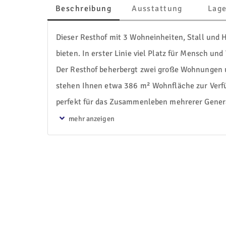
Beschreibung
Ausstattung
Lag
Dieser Resthof mit 3 Wohneinheiten, Stall und 
bieten. In erster Linie viel Platz für Mensch und Ti
Der Resthof beherbergt zwei große Wohnungen u
stehen Ihnen etwa 386 m² Wohnfläche zur Verfü
perfekt für das Zusammenleben mehrerer Genera
Hauptwohnung erstreckt sich über 2 Ebenen. Wä
vollwertige, moderne 2-Zimmer-Wohnung vorfind
selbst verwirklichen. Es ist schon alles für Ihre 
Einliegerwohnung wurde bisher an Feriengäste ve
separaten Zugang und befindet sich ebenfalls in
45 m² große Appartement rundet das Wohnangeb
Auch für Ihre Tiere und Hobby's ist ausreichend