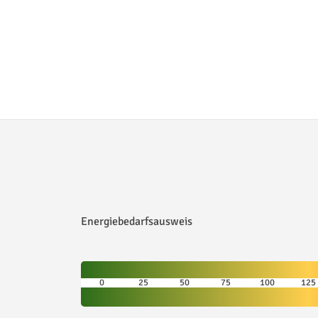
den Sie trockenen Fußes vom Wohnbereich aus er
noch ein Offenstall für Ihre Pferde zur Verfügun
Schritte zur pferdegerecht eingezäunten Koppel
Wall eingefriedeten Bewegungsplatz (ca. 20m x 
sich derzeit allerdings noch in einem sehr "natü
Zuneigung...

Mit Anforderung des Exposés erhalten Sie auch 
Nutzen Sie die Möglichkeit, den gesamten Wohnbe
gewinnen Sie so einen hervorragenden ersten Ein
verschiedenen Außenstandpunkte helfen Ihnen, 
Energiebedarfsausweis
entwickeln...
0
25
50
75
100
125