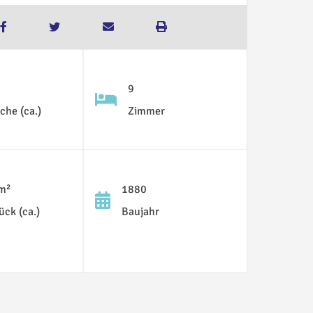
9
che (ca.)
Zimmer
m²
1880
ück (ca.)
Baujahr