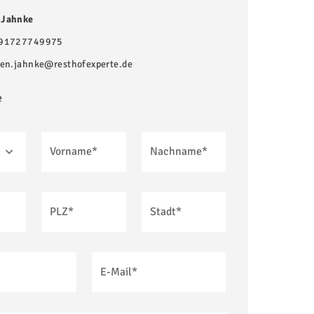
 Jahnke
91727749975
gen.jahnke@resthofexperte.de
e
Vorname*
Nachname*
PLZ*
Stadt*
E-Mail*