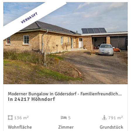
VERKAUFT
Moderner Bungalow in Gödersdorf - Familienfreundliches Wohnen auf einer Ebene
In 24217 Höhndorf
136 m²
5
791 m²
Wohnfläche
Zimmer
Grundstück